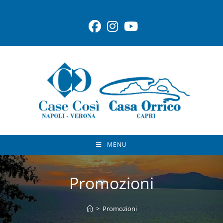
[language-switcher]
MENU
Promozioni
>
Promozioni