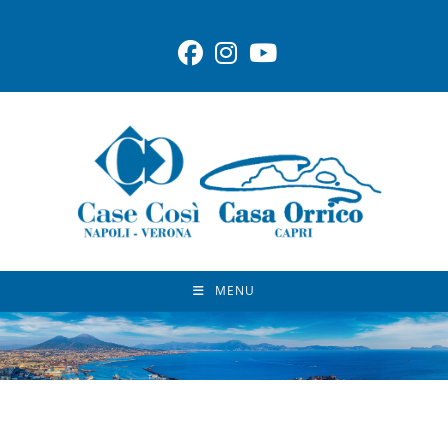
[language-switcher]
MENU