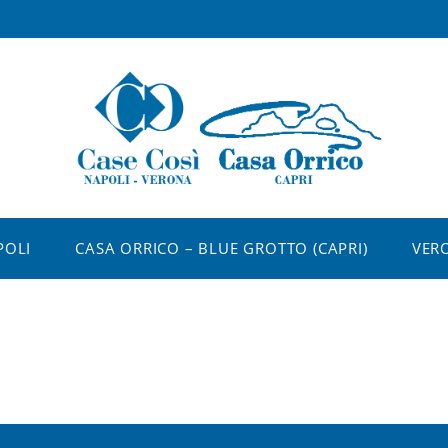
guage-switcher]
POLI
CASA ORRICO – BLUE GROTTO (CAPRI)
VER