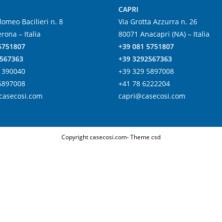
CAPRI
lomeo Bacilieri n. 8
Via Grotta Azzurra n. 26
rona – Italia
80071 Anacapri (NA) – Italia
5751807
+39 081 5751807
2567363
+39 3292567363
1390040
+39 329 5897008
5897008
+41 78 6222204
casecosi.com
capri@casecosi.com
Copyright casecosi.com- Theme csd