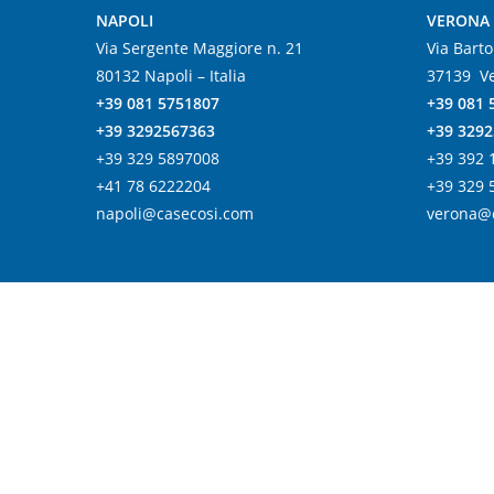
NAPOLI
VERONA
Via Sergente Maggiore n. 21
Via Barto
80132 Napoli – Italia
37139 Ve
+39 081 5751807
+39 081 
+39 3292567363
+39 329
+39 329 5897008
+39 392 
+41 78 6222204
+39 329 
napoli@casecosi.com
verona@